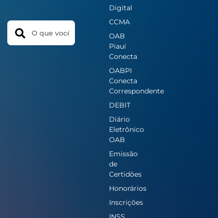
Digital
CCMA
Search
OAB
Piauí
Conecta
OABPI
Conecta
Correspondente
DEBIT
Diário
Eletrônico
OAB
Emissão
de
Certidões
Honorários
Inscrições
INSS