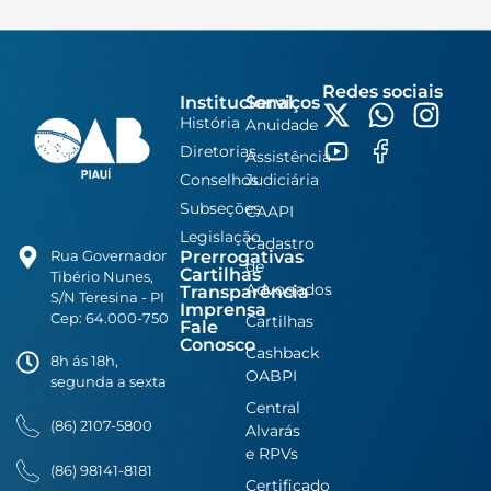
Redes sociais
Institucional
Serviços
História
Anuidade
Diretorias
Assistência
Conselhos
Judiciária
Subseções
CAAPI
Legislação
Cadastro
Prerrogativas
Rua Governador
de
Cartilhas
Tibério Nunes,
Advogados
Transparência
S/N Teresina - PI
Imprensa
Cep: 64.000-750
Cartilhas
Fale
Conosco
Cashback
8h ás 18h,
OABPI
segunda a sexta
Central
(86) 2107-5800
Alvarás
e RPVs
(86) 98141-8181
Certificado