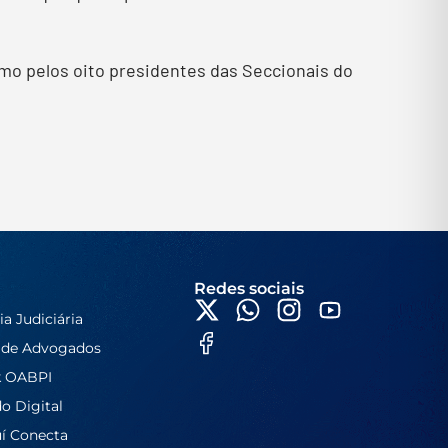
mo pelos oito presidentes das Seccionais do
Redes sociais
ia Judiciária
 de Advogados
k OABPI
do Digital
í Conecta