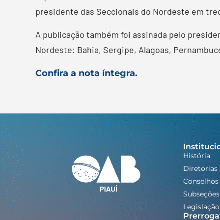
presidente das Seccionais do Nordeste em tre
A publicação também foi assinada pelo preside
Nordeste: Bahia, Sergipe, Alagoas, Pernambuco
Confira a nota íntegra.
Instituci
História
Diretorias
Conselhos
Subseções
Legislação
Prerroga