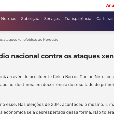
Anu
Normas
Subseção
Serviços
Transparência
Cartilhas
os ataques xenofóbicos ao Nordeste
dio nacional contra os ataques xe
auí, através do presidente Celso Barros Coelho Neto, as
aos nordestinos, em decorrência do resultado do primeir
mo esse. Nas eleições de 2014, aconteceu o mesmo. É in
cia econômica seja desrespeitada dessa forma. Não tolera