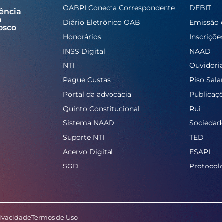
OABPI Conecta Correspondente
DEBIT
ência
a
Diário Eletrônico OAB
Emissão 
osco
Honorários
Inscriçõe
INSS Digital
NAAD
NTI
Ouvidori
Pague Custas
Piso Salar
Portal da advocacia
Publicaç
Quinto Constitucional
Rui
Sistema NAAD
Sociedad
Suporte NTI
TED
Acervo Digital
ESAPI
SGD
Protocol
rivacidade
Termos de Uso