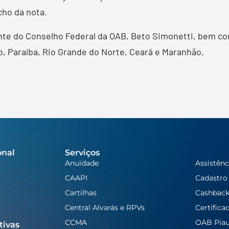
cho da nota.
nte do Conselho Federal da OAB, Beto Simonetti, bem co
, Paraíba, Rio Grande do Norte, Ceará e Maranhão.
onal
Serviços
Anuidade
Assistênc
CAAPI
Cadastro
Cartilhas
Cashbac
Central Alvarás e RPVs
Certifica
CCMA
OAB Piau
tivas