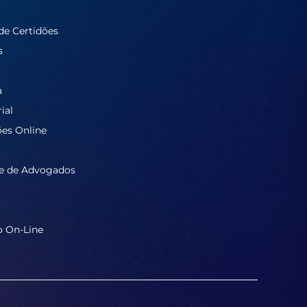
de Certidões
s
a
ial
ões Online
e de Advogados
o On-Line