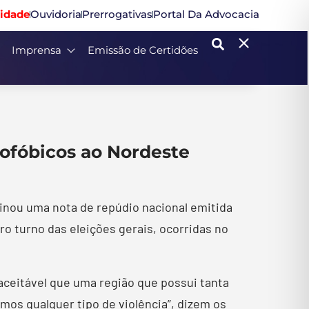
idade
Ouvidoria
Prerrogativas
Portal Da Advocacia
Imprensa
Emissão de Certidões
nofóbicos ao Nordeste
sinou uma nota de repúdio nacional emitida
o turno das eleições gerais, ocorridas no
aceitável que uma região que possui tanta
mos qualquer tipo de violência”, dizem os