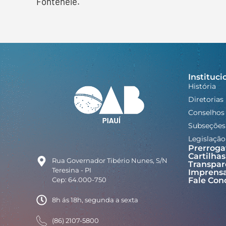
Fontenele.
Instituci
História
Diretorias
Conselhos
Subseções
Legislação
Prerroga
Cartilhas
Rua Governador Tibério Nunes, S/N
Transpar
Teresina - PI
Imprens
Cep: 64.000-750
Fale Con
8h ás 18h, segunda a sexta
(86) 2107-5800