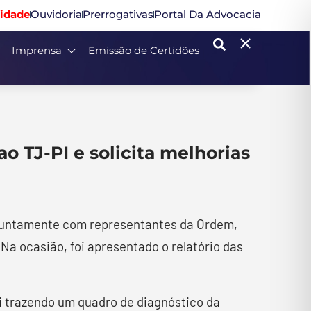
idade
Ouvidoria
Prerrogativas
Portal Da Advocacia
Imprensa
Emissão de Certidões
o TJ-PI e solicita melhorias
, juntamente com representantes da Ordem,
Na ocasião, foi apresentado o relatório das
i trazendo um quadro de diagnóstico da