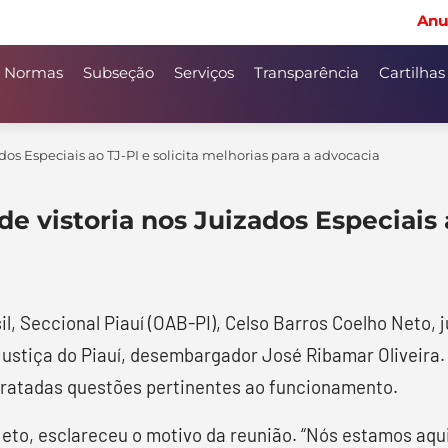
Anu
Normas
Subseção
Serviços
Transparência
Cartilhas
dos Especiais ao TJ-PI e solicita melhorias para a advocacia
e vistoria nos Juizados Especiais a
l, Seccional Piauí (OAB-PI), Celso Barros Coelho Neto
ustiça do Piauí, desembargador José Ribamar Oliveira. 
 tratadas questões pertinentes ao funcionamento.
Neto, esclareceu o motivo da reunião. “Nós estamos aqu