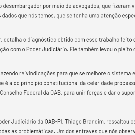
ao desembargador por meio de advogados, que fizeram vá
s dados que nós temos, que se tenha uma atenção especi
r, detalha o diagnóstico obtido com esse trabalho feito
ão com o Poder Judiciário. Ele também levou o pleito 
azendo reivindicações para que se melhore o sistema es
 é a do princípio constitucional da celeridade process
onselho Federal da OAB, para unir forças e dar o suport
er Judiciário da OAB-PI, Thiago Brandim, ressaltou os 
das as problemáticas. Um dos entraves que nós observ