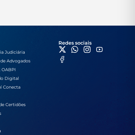
Redes sociais
ia Judiciária
 de Advogados
k OABPI
do Digital
í Conecta
de Certidões
s
a