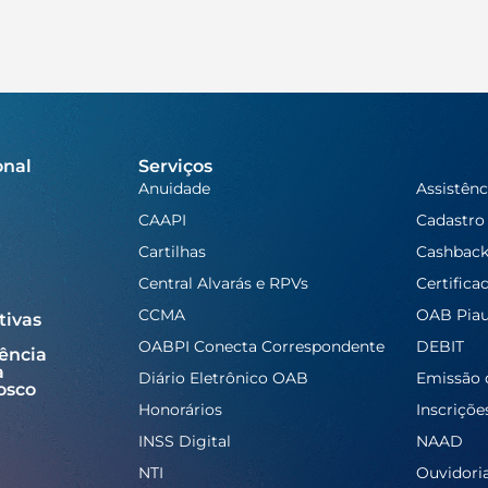
onal
Serviços
Anuidade
Assistênc
CAAPI
Cadastro
Cartilhas
Cashbac
Central Alvarás e RPVs
Certifica
CCMA
OAB Piau
tivas
OABPI Conecta Correspondente
DEBIT
ência
a
Diário Eletrônico OAB
Emissão 
osco
Honorários
Inscriçõe
INSS Digital
NAAD
NTI
Ouvidori