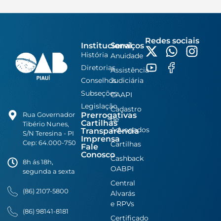
Redes sociais
Institucional
Serviços
História
Anuidade
Diretorias
Assistência
Conselhos
Judiciária
Subseções
CAAPI
Legislação
Cadastro
Prerrogativas
Rua Governador
de
Cartilhas
Tibério Nunes,
Advogados
Transparência
S/N Teresina - PI
Imprensa
Cep: 64.000-750
Cartilhas
Fale
Conosco
Cashback
8h ás 18h,
OABPI
segunda a sexta
Central
(86) 2107-5800
Alvarás
e RPVs
(86) 98141-8181
Certificado