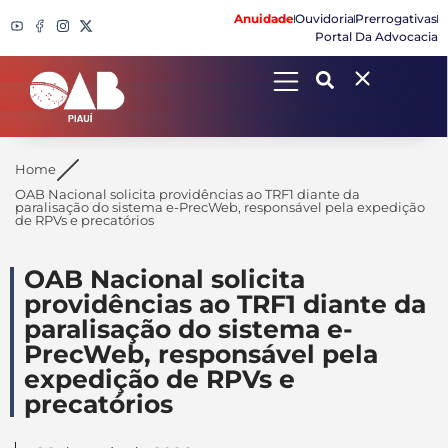
Anuidade
Ouvidoria
Prerrogativas
Portal Da Advocacia
Search
Home
OAB Nacional solicita providências ao TRF1 diante da
paralisação do sistema e-PrecWeb, responsável pela expedição
de RPVs e precatórios
OAB Nacional solicita
providências ao TRF1 diante da
paralisação do sistema e-
PrecWeb, responsável pela
expedição de RPVs e
precatórios