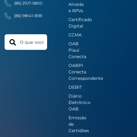
(86) 2107-5800
Alvarás
e RPVs
(86) 98141-8181
Certificado
Digital
CCMA
Search
OAB
Piauí
Conecta
OABPI
Conecta
Correspondente
DEBIT
Diário
Eletrônico
OAB
Emissão
de
Certidões