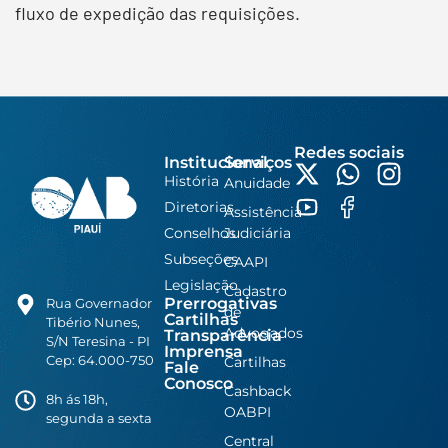
fluxo de expedição das requisições.
Redes sociais
Institucional
Serviços
História
Anuidade
Diretorias
Assistência
Conselhos
Judiciária
Subseções
CAAPI
Legislação
Cadastro
Prerrogativas
Rua Governador
de
Cartilhas
Tibério Nunes,
Advogados
Transparência
S/N Teresina - PI
Imprensa
Cep: 64.000-750
Cartilhas
Fale
Conosco
Cashback
8h ás 18h,
OABPI
segunda a sexta
Central