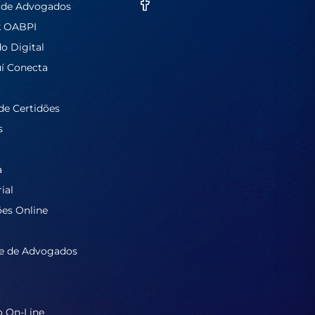
 de Advogados
k OABPI
do Digital
í Conecta
de Certidões
s
a
ial
ões Online
e de Advogados
o On-Line