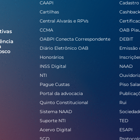
CAAPI
Cadastro
Cartilhas
Cashbac
Central Alvarás e RPVs
Certifica
CCMA
OAB Piau
tivas
OABPI Conecta Correspondente
DEBIT
ência
a
Diário Eletrônico OAB
Emissão 
osco
Honorários
Inscriçõe
INSS Digital
NAAD
NTI
Ouvidori
Pague Custas
Piso Salar
Portal da advocacia
Publicaç
Quinto Constitucional
Rui
Sistema NAAD
Sociedad
Suporte NTI
TED
Acervo Digital
ESAPI
SGD
Protocol