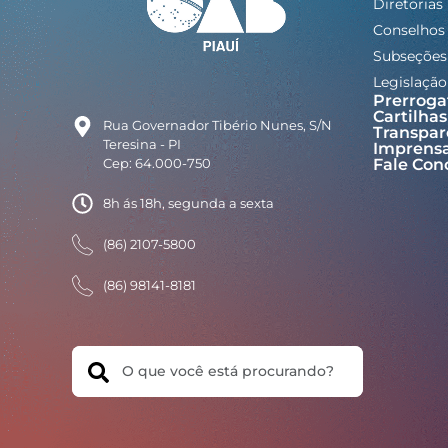
Diretorias
Conselhos
Subseções
Legislação
Prerroga
Cartilhas
Rua Governador Tibério Nunes, S/N
Transpar
Teresina - PI
Imprens
Cep: 64.000-750
Fale Con
8h ás 18h, segunda a sexta
(86) 2107-5800
(86) 98141-8181
Search