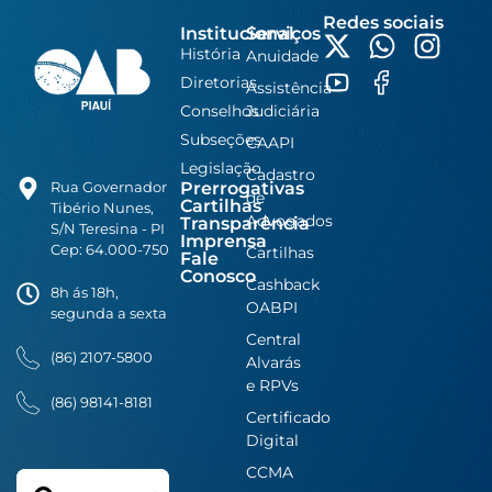
Redes sociais
Institucional
Serviços
História
Anuidade
Diretorias
Assistência
Conselhos
Judiciária
Subseções
CAAPI
Legislação
Cadastro
Prerrogativas
Rua Governador
de
Cartilhas
Tibério Nunes,
Advogados
Transparência
S/N Teresina - PI
Imprensa
Cep: 64.000-750
Cartilhas
Fale
Conosco
Cashback
8h ás 18h,
OABPI
segunda a sexta
Central
(86) 2107-5800
Alvarás
e RPVs
(86) 98141-8181
Certificado
Digital
CCMA
Search