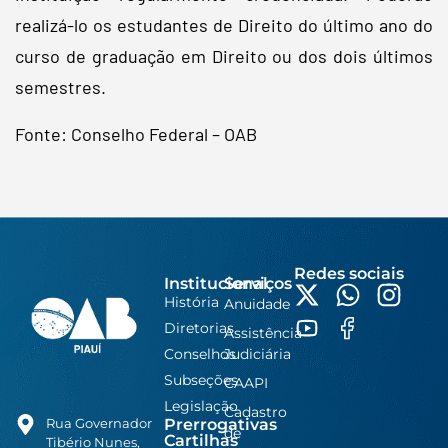
realizá-lo os estudantes de Direito do último ano do
curso de graduação em Direito ou dos dois últimos
semestres.
Fonte: Conselho Federal – OAB
Redes sociais
Institucional
Serviços
História
Anuidade
Diretorias
Assistência
Conselhos
Judiciária
Subseções
CAAPI
Legislação
Cadastro
Prerrogativas
Rua Governador
de
Cartilhas
Tibério Nunes,