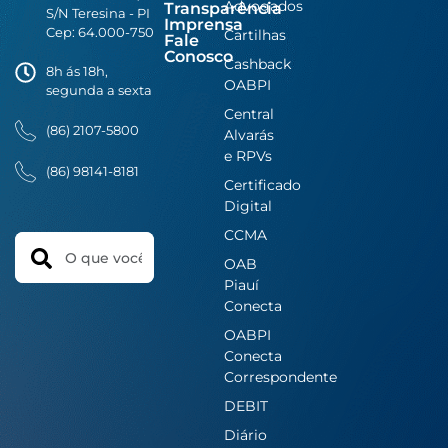
Advogados
Transparência
S/N Teresina - PI
Imprensa
Cep: 64.000-750
Cartilhas
Fale
Conosco
Cashback
8h ás 18h,
OABPI
segunda a sexta
Central
(86) 2107-5800
Alvarás
e RPVs
(86) 98141-8181
Certificado
Digital
CCMA
Search
OAB
Piauí
Conecta
OABPI
Conecta
Correspondente
DEBIT
Diário