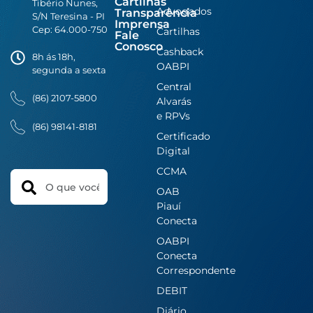
Cartilhas
Tibério Nunes,
Advogados
Transparência
S/N Teresina - PI
Imprensa
Cep: 64.000-750
Cartilhas
Fale
Conosco
Cashback
8h ás 18h,
OABPI
segunda a sexta
Central
(86) 2107-5800
Alvarás
e RPVs
(86) 98141-8181
Certificado
Digital
CCMA
Search
OAB
Piauí
Conecta
OABPI
Conecta
Correspondente
DEBIT
Diário