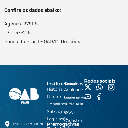
Confira os dados abaixo:
Agência 3791-5
C/C: 5752-5
Banco do Brasil – OAB/PI Doações
Redes sociais
Institucional
Serviços
História
Anuidade
Diretorias
Assistência
Conselhos
Judiciária
Subseções
CAAPI
Legislação
Cadastro
Prerrogativas
Rua Governador
de