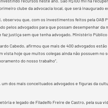
 investindo recursos neste ano. São R$100 mil na recuper
rimeiro clube da advocacia local, que será inaugurado e
ti, observou que, com os investimentos feitos pela OAB 
sado pelos advogados para que possam desempenhar da me
 faz justiça sem que tenha advogado, Ministério Público
nardo Cabedo, afirmou que mais de 400 advogados estão 
 vista hoje que muitos colegas ainda não possuem no seu
imoramento do nosso trabalho”.
o, um dos mais conceituados advogados e figuras da cultu
ória e legado de Filadelfo Freire de Castro, pela sua vi