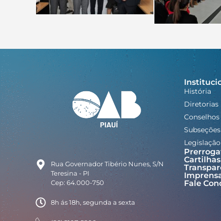
Instituci
História
Diretorias
Conselhos
Subseções
Legislação
Prerroga
Cartilhas
Rua Governador Tibério Nunes, S/N
Transpar
Teresina - PI
Imprens
Cep: 64.000-750
Fale Con
8h ás 18h, segunda a sexta