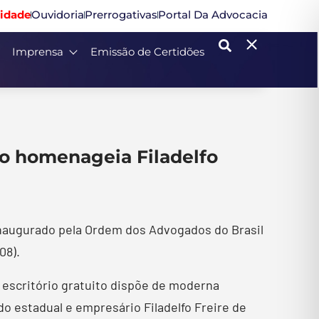
idade
Ouvidoria
Prerrogativas
Portal Da Advocacia
Imprensa
Emissão de Certidões
o homenageia Filadelfo
 inaugurado pela Ordem dos Advogados do Brasil
08).
 escritório gratuito dispõe de moderna
do estadual e empresário Filadelfo Freire de