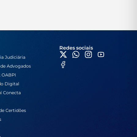
Redes sociais
ia Judiciária
 de Advogados
k OABPI
do Digital
í Conecta
de Certidões
s
a