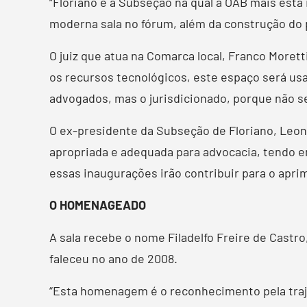
“Floriano é a Subseção na qual a OAB mais está
moderna sala no fórum, além da construção do p
O juiz que atua na Comarca local, Franco Moret
os recursos tecnológicos, este espaço será u
advogados, mas o jurisdicionado, porque não se
O ex-presidente da Subseção de Floriano, Leo
apropriada e adequada para advocacia, tendo em
essas inaugurações irão contribuir para o apr
O HOMENAGEADO
A sala recebe o nome Filadelfo Freire de Castr
faleceu no ano de 2008.
“Esta homenagem é o reconhecimento pela trajet