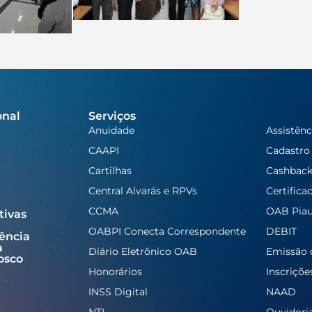
onal
Serviços
Anuidade
Assistênc
CAAPI
Cadastro
Cartilhas
Cashbac
Central Alvarás e RPVs
Certifica
CCMA
OAB Piau
tivas
OABPI Conecta Correspondente
DEBIT
ência
a
Diário Eletrônico OAB
Emissão 
osco
Honorários
Inscriçõe
INSS Digital
NAAD
NTI
Ouvidori