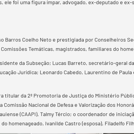
as, ele foi uma figura ímpar, advogado, ex-deputado e e
lso Barros Coelho Neto e prestigiada por Conselheiros S
de Comissões Temáticas, magistrados, familiares do ho
sidente da Subseção; Lucas Barreto, secretário-geral d
cação Jurídica; Leonardo Cabedo, Laurentino de Paula e
titular da 2ª Promotoria de Justiça do Ministério Públi
a Comissão Nacional de Defesa e Valorização dos Honorá
iauiense (CAAPI), Talmy Tércio; o coordenador de iniciaç
s do homenageado, Ivanilde Castro (esposa), Filadelfo Filho