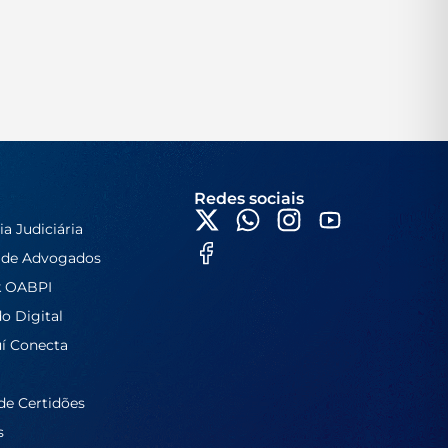
Redes sociais
ia Judiciária
 de Advogados
k OABPI
do Digital
í Conecta
de Certidões
s