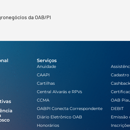
Agronegócios da OAB/PI
onal
Serviços
Anuidade
Assistênc
CAAPI
Cadastro
Cartilhas
Cashbac
Central Alvarás e RPVs
Certifica
CCMA
OAB Piau
tivas
OABPI Conecta Correspondente
DEBIT
ência
a
Diário Eletrônico OAB
Emissão 
osco
Honorários
Inscriçõe