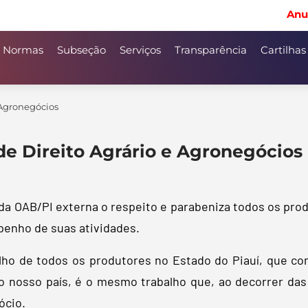
Anu
Normas
Subseção
Serviços
Transparência
Cartilhas
 Agronegócios
e Direito Agrário e Agronegócios
a OAB/PI externa o respeito e parabeniza todos os prod
penho de suas atividades.
lho de todos os produtores no Estado do Piauí, que c
do nosso país, é o mesmo trabalho que, ao decorrer das
ócio.