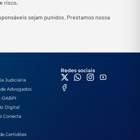
e risco.
responsáveis sejam punidos. Prestamos nossa
Redes sociais
ia Judiciária
 de Advogados
k OABPI
do Digital
í Conecta
de Certidões