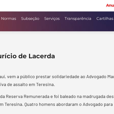
Anu
Normas
Subseção
Serviços
Transparência
Cartilhas
urício de Lacerda
auí, vem a público prestar solidariedade ao Advogado M
iva de assalto em Teresina.
uí da Reserva Remunerada e foi baleado na madrugada des
em Teresina. Quatro homens abordaram o Advogado para re