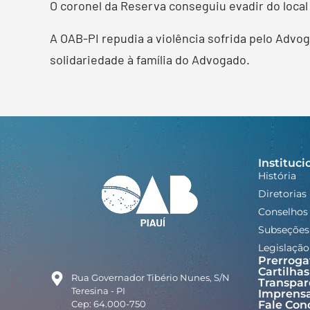
O coronel da Reserva conseguiu evadir do local e 
A OAB-PI repudia a violência sofrida pelo Adv
solidariedade à família do Advogado.
Instituci
História
Diretorias
Conselhos
Subseções
Legislação
Prerroga
Cartilhas
Rua Governador Tibério Nunes, S/N
Transpar
Teresina - PI
Imprens
Cep: 64.000-750
Fale Con