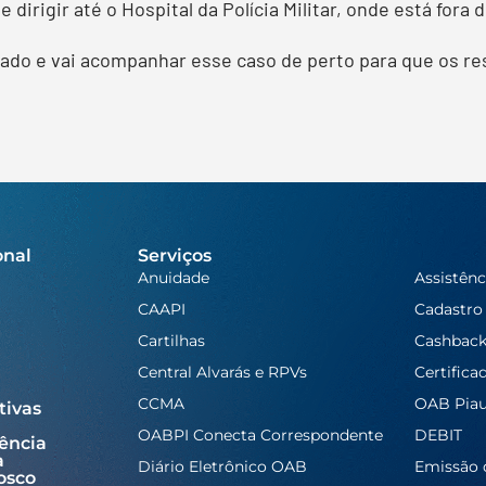
dirigir até o Hospital da Polícia Militar, onde está fora d
ogado e vai acompanhar esse caso de perto para que os 
onal
Serviços
Anuidade
Assistênc
CAAPI
Cadastro
Cartilhas
Cashbac
Central Alvarás e RPVs
Certifica
CCMA
OAB Piau
tivas
OABPI Conecta Correspondente
DEBIT
ência
a
Diário Eletrônico OAB
Emissão 
osco