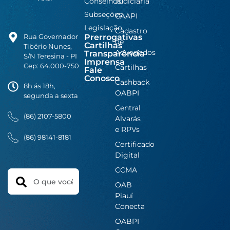
Conselhos
Judiciária
Subseções
CAAPI
Legislação
Cadastro
Prerrogativas
Rua Governador
de
Cartilhas
Tibério Nunes,
Advogados
Transparência
S/N Teresina - PI
Imprensa
Cep: 64.000-750
Cartilhas
Fale
Conosco
Cashback
8h ás 18h,
OABPI
segunda a sexta
Central
(86) 2107-5800
Alvarás
e RPVs
(86) 98141-8181
Certificado
Digital
CCMA
Search
OAB
Piauí
Conecta
OABPI