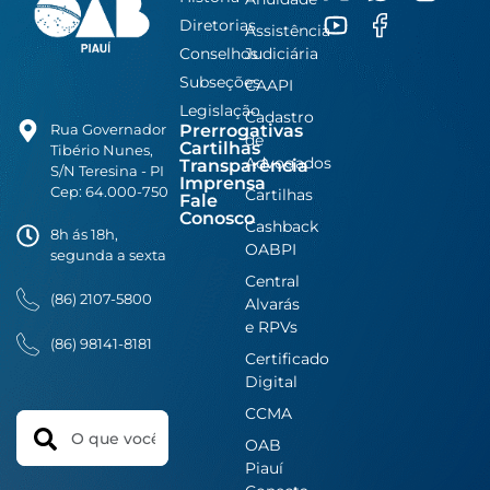
Diretorias
Assistência
Conselhos
Judiciária
Subseções
CAAPI
Legislação
Cadastro
Prerrogativas
Rua Governador
de
Cartilhas
Tibério Nunes,
Advogados
Transparência
S/N Teresina - PI
Imprensa
Cep: 64.000-750
Cartilhas
Fale
Conosco
Cashback
8h ás 18h,
OABPI
segunda a sexta
Central
(86) 2107-5800
Alvarás
e RPVs
(86) 98141-8181
Certificado
Digital
CCMA
Search
OAB
Piauí