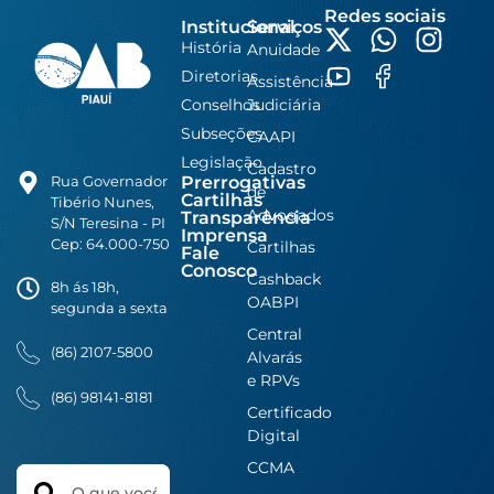
Redes sociais
Institucional
Serviços
História
Anuidade
Diretorias
Assistência
Conselhos
Judiciária
Subseções
CAAPI
Legislação
Cadastro
Prerrogativas
Rua Governador
de
Cartilhas
Tibério Nunes,
Advogados
Transparência
S/N Teresina - PI
Imprensa
Cep: 64.000-750
Cartilhas
Fale
Conosco
Cashback
8h ás 18h,
OABPI
segunda a sexta
Central
(86) 2107-5800
Alvarás
e RPVs
(86) 98141-8181
Certificado
Digital
CCMA
Search