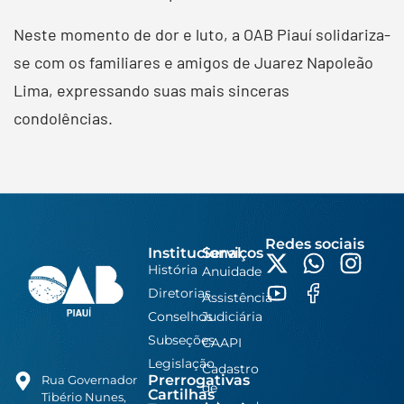
Neste momento de dor e luto, a OAB Piauí solidariza-
se com os familiares e amigos de Juarez Napoleão
Lima, expressando suas mais sinceras
condolências.
Redes sociais
Institucional
Serviços
História
Anuidade
Diretorias
Assistência
Conselhos
Judiciária
Subseções
CAAPI
Legislação
Cadastro
Prerrogativas
Rua Governador
de
Cartilhas
Tibério Nunes,