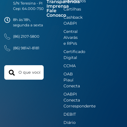
Advogados
Transparência
S/N Teresina - PI
Imprensa
Cep: 64.000-750
Cartilhas
Fale
Conosco
Cashback
8h ás 18h,
OABPI
segunda a sexta
Central
(86) 2107-5800
Alvarás
e RPVs
(86) 98141-8181
Certificado
Digital
CCMA
Search
OAB
Piauí
Conecta
OABPI
Conecta
Correspondente
DEBIT
Diário