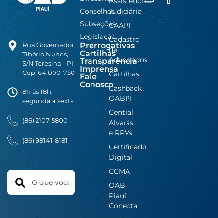
Assistência
Conselhos
Judiciária
Subseções
CAAPI
Legislação
Cadastro
Prerrogativas
Rua Governador
de
Cartilhas
Tibério Nunes,
Advogados
Transparência
S/N Teresina - PI
Imprensa
Cep: 64.000-750
Cartilhas
Fale
Conosco
Cashback
8h ás 18h,
OABPI
segunda a sexta
Central
(86) 2107-5800
Alvarás
e RPVs
(86) 98141-8181
Certificado
Digital
CCMA
Search
OAB
Piauí
Conecta