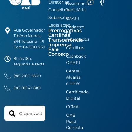
Diretorias
Assistência
Conselhos
Judiciária
Subseções
CAAPI
Legislação
Cadastro
Prerrogativas
Rua Governador
de
Cartilhas
Tibério Nunes,
Advogados
Transparência
S/N Teresina - PI
Imprensa
Cep: 64.000-750
Cartilhas
Fale
Conosco
Cashback
8h ás 18h,
OABPI
segunda a sexta
Central
(86) 2107-5800
Alvarás
e RPVs
(86) 98141-8181
Certificado
Digital
CCMA
Search
OAB
Piauí
Conecta