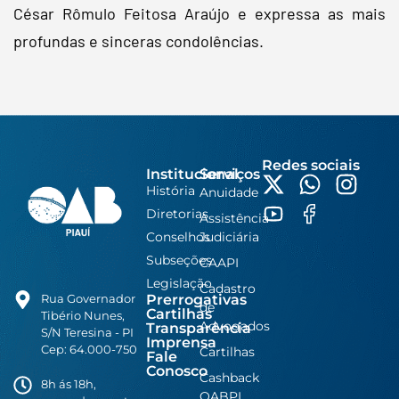
César Rômulo Feitosa Araújo e expressa as mais
profundas e sinceras condolências.
Redes sociais
Institucional
Serviços
História
Anuidade
Diretorias
Assistência
Conselhos
Judiciária
Subseções
CAAPI
Legislação
Cadastro
Prerrogativas
Rua Governador
de
Cartilhas
Tibério Nunes,
Advogados
Transparência
S/N Teresina - PI
Imprensa
Cep: 64.000-750
Cartilhas
Fale
Conosco
Cashback
8h ás 18h,
OABPI