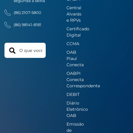
segunda a sexta
Central
(86) 2107-5800
Alvarás
e RPVs
(86) 98141-8181
Certificado
Digital
CCMA
Search
OAB
Piauí
Conecta
OABPI
Conecta
Correspondente
DEBIT
Diário
Eletrônico
OAB
Emissão
de