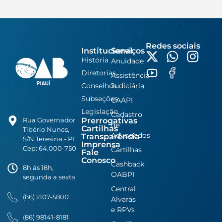
Redes sociais
Institucional
Serviços
História
Anuidade
Diretorias
Assistência
Conselhos
Judiciária
Subseções
CAAPI
Legislação
Cadastro
Prerrogativas
Rua Governador
de
Cartilhas
Tibério Nunes,
Advogados
Transparência
S/N Teresina - PI
Imprensa
Cep: 64.000-750
Cartilhas
Fale
Conosco
Cashback
8h ás 18h,
OABPI
segunda a sexta
Central
(86) 2107-5800
Alvarás
e RPVs
(86) 98141-8181