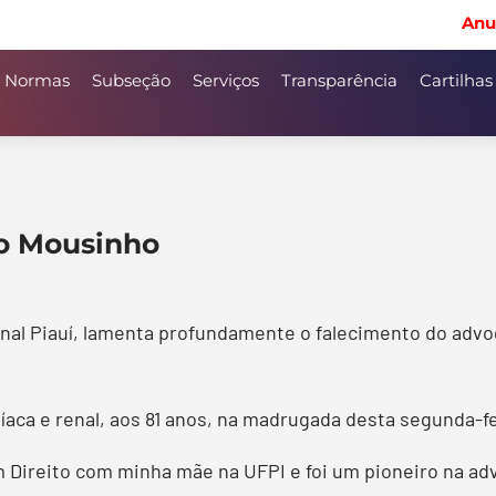
Anu
Normas
Subseção
Serviços
Transparência
Cartilhas
to Mousinho
nal Piauí, lamenta profundamente o falecimento do adv
aca e renal, aos 81 anos, na madrugada desta segunda-fei
 Direito com minha mãe na UFPI e foi um pioneiro na adv