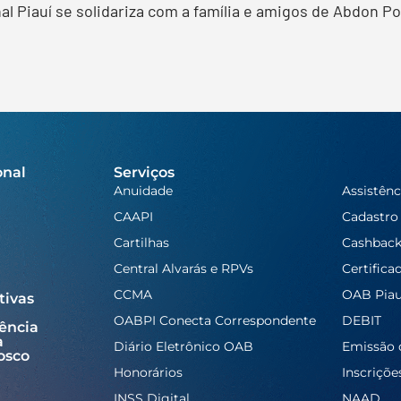
 Piauí se solidariza com a família e amigos de Abdon Po
onal
Serviços
Anuidade
Assistênc
CAAPI
Cadastro
Cartilhas
Cashbac
Central Alvarás e RPVs
Certifica
CCMA
OAB Piau
tivas
OABPI Conecta Correspondente
DEBIT
ência
a
Diário Eletrônico OAB
Emissão 
osco
Honorários
Inscriçõe
INSS Digital
NAAD