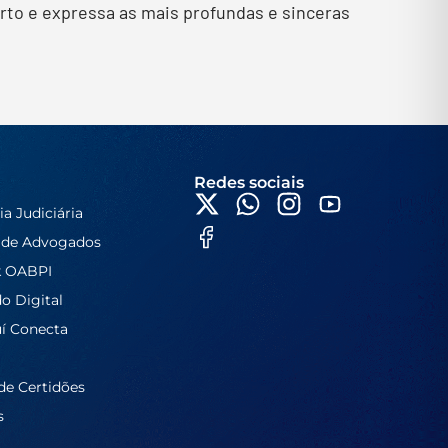
rto e expressa as mais profundas e sinceras
Redes sociais
ia Judiciária
 de Advogados
k OABPI
do Digital
í Conecta
de Certidões
s