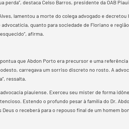
a perda”, destaca Celso Barros, presidente da OAB Piauí
lves, lamentou a morte do colega advogado e decretou lut
e advocatícia, quanto para sociedade de Floriano e regiã
esquecido”, afirma.
pontua que Abdon Porto era precursor e uma referência d
desto, carregava um sorriso discreto no rosto. A advoca
, ressalta.
 advocacia piauiense. Exerceu seu mister de forma idôn
tencioso. Estendo o profundo pesar à família do Dr. Abdo
as Deus o receberá para o repouso final de um homem bom