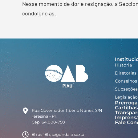
Nesse momento de dor e resignação, a Seccional
condolências.
Instituci
História
Diretorias
Conselhos
Subseções
Legislação
Prerroga
Cartilhas
Rua Governador Tibério Nunes, S/N
Transpar
Teresina - PI
Imprens
Cep: 64.000-750
Fale Con
8h ás 18h, segunda a sexta