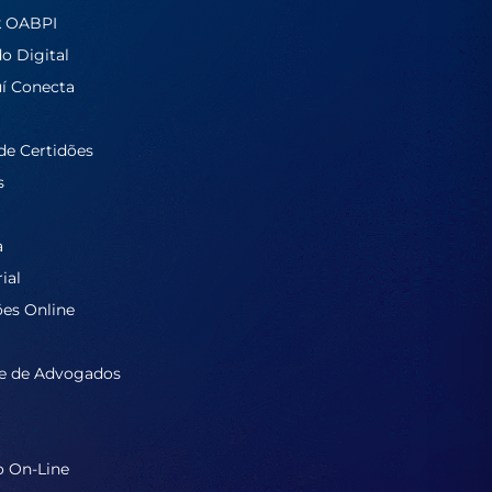
k OABPI
do Digital
í Conecta
de Certidões
s
a
ial
ões Online
e de Advogados
o On-Line