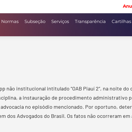
Anu
Normas
Subseção
Serviços
Transparência
Cartilhas
 não institucional intitulado “OAB Piauí 2”, na noite do 
Disciplina, a instauração de procedimento administrativo
a advocacia no episódio mencionado. Por oportuno, deter
em dos Advogados do Brasil. Os fatos não ocorreram em a