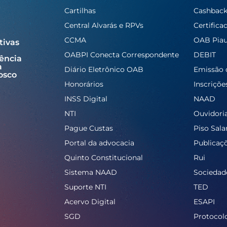
Cartilhas
Cashbac
Central Alvarás e RPVs
Certifica
CCMA
OAB Piau
tivas
OABPI Conecta Correspondente
DEBIT
ência
a
Diário Eletrônico OAB
Emissão 
osco
Honorários
Inscriçõe
INSS Digital
NAAD
NTI
Ouvidori
Pague Custas
Piso Salar
Portal da advocacia
Publicaç
Quinto Constitucional
Rui
Sistema NAAD
Sociedad
Suporte NTI
TED
Acervo Digital
ESAPI
SGD
Protocol