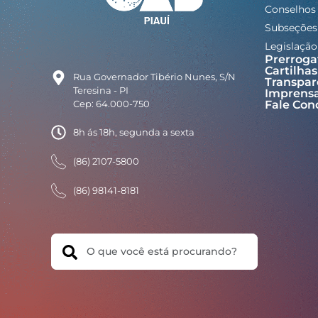
Conselhos
Subseções
Legislação
Prerroga
Cartilhas
Rua Governador Tibério Nunes, S/N
Transpar
Teresina - PI
Imprens
Cep: 64.000-750
Fale Con
8h ás 18h, segunda a sexta
(86) 2107-5800
(86) 98141-8181
Search