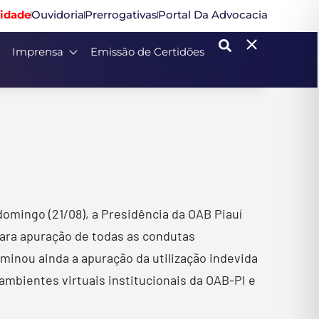
idade
Ouvidoria
Prerrogativas
Portal Da Advocacia
Imprensa
Emissão de Certidões
domingo (21/08), a Presidência da OAB Piauí
 para apuração de todas as condutas
minou ainda a apuração da utilização indevida
mbientes virtuais institucionais da OAB-PI e