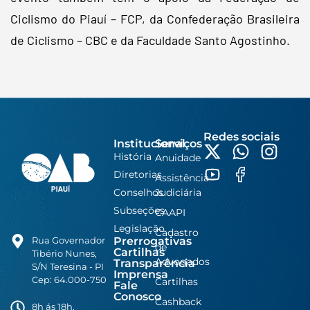
Ciclismo do Piauí – FCP, da Confederação Brasileira
de Ciclismo – CBC e da Faculdade Santo Agostinho.
Redes sociais
Institucional
Serviços
História
Anuidade
Diretorias
Assistência
Conselhos
Judiciária
Subseções
CAAPI
Legislação
Cadastro
Prerrogativas
Rua Governador
de
Cartilhas
Tibério Nunes,
Advogados
Transparência
S/N Teresina - PI
Imprensa
Cep: 64.000-750
Cartilhas
Fale
Conosco
Cashback
8h ás 18h,