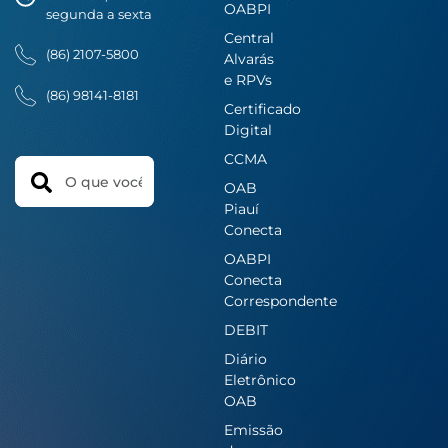
OABPI
segunda a sexta
Central
(86) 2107-5800
Alvarás
e RPVs
(86) 98141-8181
Certificado
Digital
CCMA
Search
OAB
Piauí
Conecta
OABPI
Conecta
Correspondente
DEBIT
Diário
Eletrônico
OAB
Emissão