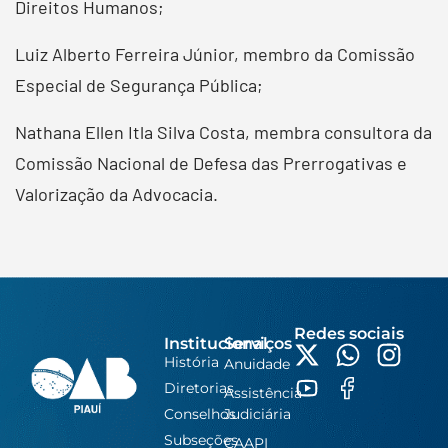
Direitos Humanos;
Luiz Alberto Ferreira Júnior, membro da Comissão
Especial de Segurança Pública;
Nathana Ellen Itla Silva Costa, membra consultora da
Comissão Nacional de Defesa das Prerrogativas e
Valorização da Advocacia.
Redes sociais
Institucional
Serviços
História
Anuidade
Diretorias
Assistência
Conselhos
Judiciária
Subseções
CAAPI