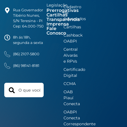
Legislação
Cadastro
Prerrogativas
Rua Governador
de
Cartilhas
Tibério Nunes,
Advogados
Transparência
S/N Teresina - PI
Imprensa
Cep: 64.000-750
Cartilhas
Fale
Conosco
Cashback
8h ás 18h,
OABPI
segunda a sexta
Central
(86) 2107-5800
Alvarás
e RPVs
(86) 98141-8181
Certificado
Digital
CCMA
Search
OAB
Piauí
Conecta
OABPI
Conecta
Correspondente