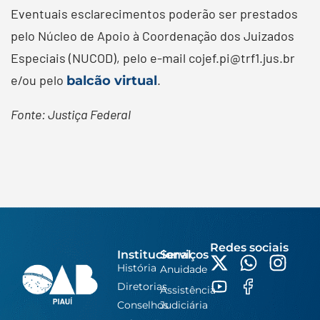
Eventuais esclarecimentos poderão ser prestados
pelo Núcleo de Apoio à Coordenação dos Juizados
Especiais (NUCOD), pelo e-mail cojef.pi@trf1.jus.br
e/ou pelo
.
balcão virtual
Fonte: Justiça Federal
Redes sociais
Institucional
Serviços
História
Anuidade
Diretorias
Assistência
Conselhos
Judiciária