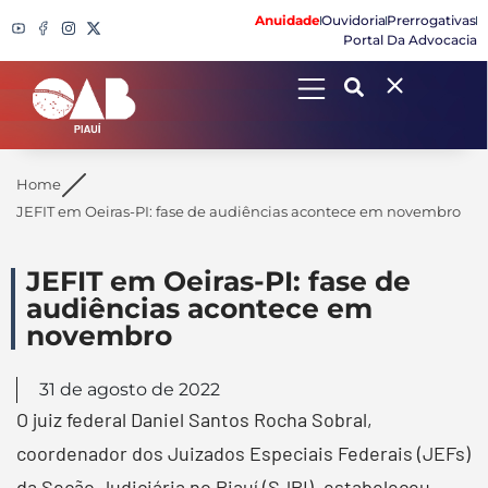
Anuidade
Ouvidoria
Prerrogativas
Portal Da Advocacia
Search
Home
JEFIT em Oeiras-PI: fase de audiências acontece em novembro
JEFIT em Oeiras-PI: fase de
audiências acontece em
novembro
31 de agosto de 2022
O juiz federal Daniel Santos Rocha Sobral,
coordenador dos Juizados Especiais Federais (JEFs)
da Seção Judiciária no Piauí (SJPI), estabeleceu,