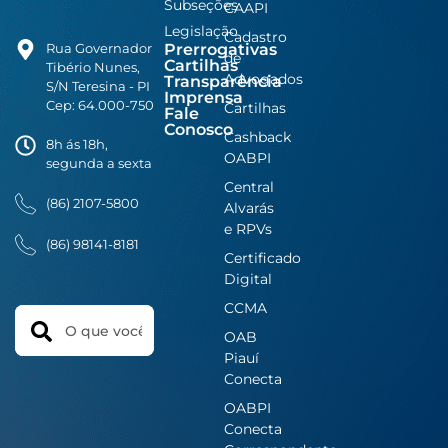
Subseções
CAAPI
Legislação
Cadastro
Prerrogativas
Rua Governador
de
Cartilhas
Tibério Nunes,
Advogados
Transparência
S/N Teresina - PI
Imprensa
Cep: 64.000-750
Cartilhas
Fale
Conosco
Cashback
8h ás 18h,
OABPI
segunda a sexta
Central
(86) 2107-5800
Alvarás
e RPVs
(86) 98141-8181
Certificado
Digital
CCMA
Search
OAB
Piauí
Conecta
OABPI
Conecta