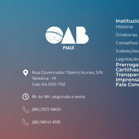
Instituci
História
Diretorias
Conselhos
Subseções
Legislação
Prerroga
Cartilhas
Rua Governador Tibério Nunes, S/N
Transpar
Teresina - PI
Imprens
Cep: 64.000-750
Fale Con
8h ás 18h, segunda a sexta
(86) 2107-5800
(86) 98141-8181