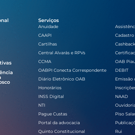
onal
Serviços
Anuidade
Assistênc
CAAPI
Cadastro
Cartilhas
Cashbac
Central Alvarás e RPVs
Certifica
CCMA
OAB Piau
tivas
OABPI Conecta Correspondente
DEBIT
ência
a
Diário Eletrônico OAB
Emissão 
osco
Honorários
Inscriçõe
INSS Digital
NAAD
NTI
Ouvidori
Pague Custas
Piso Salar
Portal da advocacia
Publicaç
Quinto Constitucional
Rui