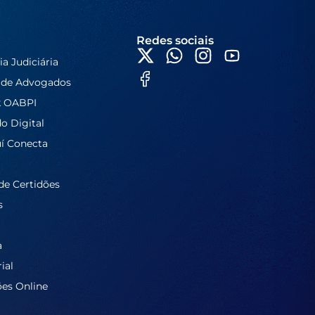
Redes sociais
ia Judiciária
 de Advogados
k OABPI
do Digital
í Conecta
de Certidões
s
a
ial
ões Online