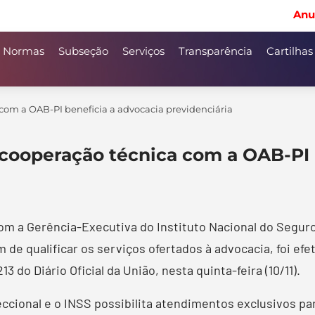
Anu
Normas
Subseção
Serviços
Transparência
Cartilhas
com a OAB-PI beneficia a advocacia previdenciária
 cooperação técnica com a OAB-PI 
m a Gerência-Executiva do Instituto Nacional do Seguro 
m de qualificar os serviços ofertados à advocacia, foi efe
3 do Diário Oficial da União, nesta quinta-feira (10/11).
eccional e o INSS possibilita atendimentos exclusivos p