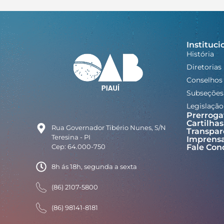
Instituci
História
Diretorias
Conselhos
Subseções
Legislação
Prerroga
Cartilhas
Rua Governador Tibério Nunes, S/N
Transpar
Teresina - PI
Imprens
Cep: 64.000-750
Fale Con
8h ás 18h, segunda a sexta
(86) 2107-5800
(86) 98141-8181