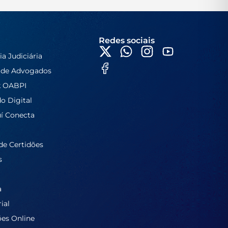
Redes sociais
ia Judiciária
 de Advogados
k OABPI
do Digital
í Conecta
de Certidões
s
a
ial
ões Online