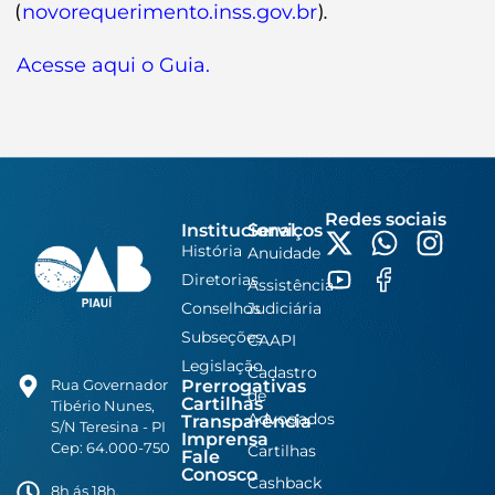
(
).
novorequerimento.inss.gov.br
Acesse aqui o Guia.
Redes sociais
Institucional
Serviços
História
Anuidade
Diretorias
Assistência
Conselhos
Judiciária
Subseções
CAAPI
Legislação
Cadastro
Prerrogativas
Rua Governador
de
Cartilhas
Tibério Nunes,
Advogados
Transparência
S/N Teresina - PI
Imprensa
Cep: 64.000-750
Cartilhas
Fale
Conosco
Cashback
8h ás 18h,