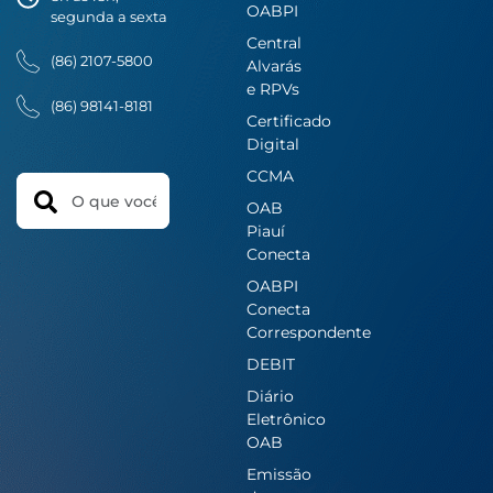
OABPI
segunda a sexta
Central
(86) 2107-5800
Alvarás
e RPVs
(86) 98141-8181
Certificado
Digital
CCMA
Search
OAB
Piauí
Conecta
OABPI
Conecta
Correspondente
DEBIT
Diário
Eletrônico
OAB
Emissão