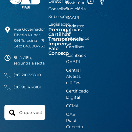
Diretorias
Assistência
Conselhos
Judiciária
Subseções
CAAPI
Legislação
Cadastro
Prerrogativas
Rua Governador
de
Cartilhas
Tibério Nunes,
Advogados
Transparência
S/N Teresina - PI
Imprensa
Cep: 64.000-750
Cartilhas
Fale
Conosco
Cashback
8h ás 18h,
OABPI
segunda a sexta
Central
(86) 2107-5800
Alvarás
e RPVs
(86) 98141-8181
Certificado
Digital
CCMA
Search
OAB
Piauí
Conecta