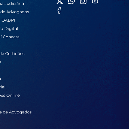
ia Judiciária
 de Advogados
k OABPI
do Digital
í Conecta
de Certidões
s
a
ial
ões Online
e de Advogados