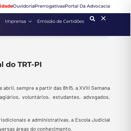
idade
Ouvidoria
Prerrogativas
Portal Da Advocacia
Imprensa
Emissão de Certidões
al do TRT-PI
e abril, sempre a partir das 8h15, a XVIII Semana
agiários, voluntários, estudantes, advogados,
dicionais e administrativas, a Escola Judicial
iversas áreas do conhecimento.