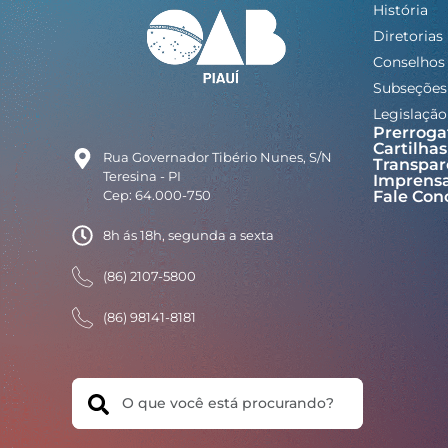
História
Diretorias
Conselhos
Subseções
Legislação
Prerroga
Cartilhas
Rua Governador Tibério Nunes, S/N
Transpar
Teresina - PI
Imprens
Cep: 64.000-750
Fale Con
8h ás 18h, segunda a sexta
(86) 2107-5800
(86) 98141-8181
Search