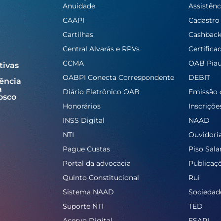
Anuidade
Assistênc
CAAPI
Cadastro
Cartilhas
Cashbac
Central Alvarás e RPVs
Certifica
CCMA
OAB Piau
tivas
OABPI Conecta Correspondente
DEBIT
ência
a
Diário Eletrônico OAB
Emissão 
osco
Honorários
Inscriçõe
INSS Digital
NAAD
NTI
Ouvidori
Pague Custas
Piso Salar
Portal da advocacia
Publicaç
Quinto Constitucional
Rui
Sistema NAAD
Sociedad
Suporte NTI
TED
Acervo Digital
ESAPI