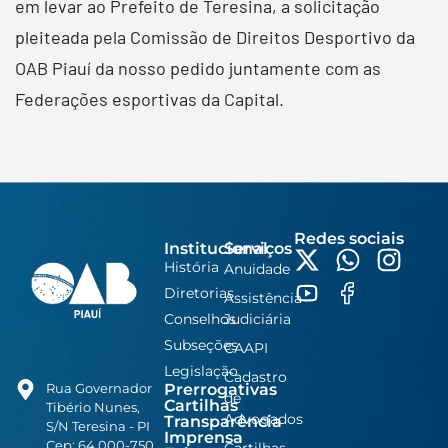
em levar ao Prefeito de Teresina, a solicitação
pleiteada pela Comissão de Direitos Desportivo da
OAB Piauí da nosso pedido juntamente com as
Federações esportivas da Capital.
Redes sociais
Institucional
Serviços
História
Anuidade
Diretorias
Assistência
Conselhos
Judiciária
Subseções
CAAPI
Legislação
Cadastro
Prerrogativas
Rua Governador
de
Cartilhas
Tibério Nunes,
Advogados
Transparência
S/N Teresina - PI
Imprensa
Cep: 64.000-750
Cartilhas