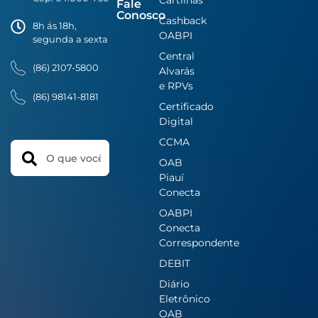
Fale
Conosco
Cashback
8h ás 18h,
OABPI
segunda a sexta
Central
(86) 2107-5800
Alvarás
e RPVs
(86) 98141-8181
Certificado
Digital
CCMA
Search
OAB
Piauí
Conecta
OABPI
Conecta
Correspondente
DEBIT
Diário
Eletrônico
OAB