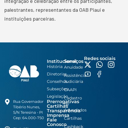
integração e celebração entre os participantes,
palestrantes, representantes da OAB Piauí e
instituições parceiras.
Redes sociais
Institucional
Serviços
História
Anuidade
Diretorias
Assistência
Conselhos
Judiciária
Subseções
CAAPI
Legislação
Cadastro
Prerrogativas
Rua Governador
de
Cartilhas
Tibério Nunes,
Advogados
Transparência
S/N Teresina - PI
Imprensa
Cep: 64.000-750
Cartilhas
Fale
Conosco
Cashback