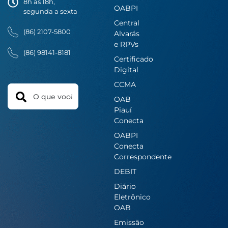
8h ás 18h,
OABPI
segunda a sexta
Central
(86) 2107-5800
Alvarás
e RPVs
(86) 98141-8181
Certificado
Digital
CCMA
Search
OAB
Piauí
Conecta
OABPI
Conecta
Correspondente
DEBIT
Diário
Eletrônico
OAB
Emissão