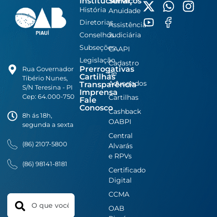
Institucional
Serviços
História
Anuidade
Diretorias
Assistência
Conselhos
Judiciária
Subseções
CAAPI
Legislação
Cadastro
Prerrogativas
Rua Governador
de
Cartilhas
Tibério Nunes,
Advogados
Transparência
S/N Teresina - PI
Imprensa
Cep: 64.000-750
Cartilhas
Fale
Conosco
Cashback
8h ás 18h,
OABPI
segunda a sexta
Central
(86) 2107-5800
Alvarás
e RPVs
(86) 98141-8181
Certificado
Digital
CCMA
Search
OAB