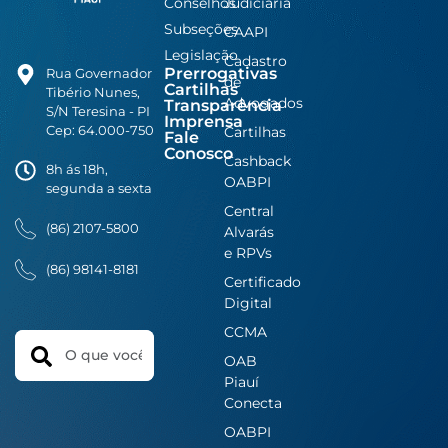
Conselhos
Judiciária
Subseções
CAAPI
Legislação
Cadastro
Prerrogativas
Rua Governador
de
Cartilhas
Tibério Nunes,
Advogados
Transparência
S/N Teresina - PI
Imprensa
Cep: 64.000-750
Cartilhas
Fale
Conosco
Cashback
8h ás 18h,
OABPI
segunda a sexta
Central
(86) 2107-5800
Alvarás
e RPVs
(86) 98141-8181
Certificado
Digital
CCMA
Search
OAB
Piauí
Conecta
OABPI