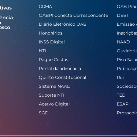
CCMA
OAB Piau
tivas
OABPI Conecta Correspondente
DEBIT
ência
a
Diário Eletrônico OAB
Emissão 
osco
Honorários
Inscriçõe
INSS Digital
NAAD
NTI
Ouvidori
Pague Custas
Piso Salar
Portal da advocacia
Publicaç
Quinto Constitucional
Rui
Sistema NAAD
Sociedad
Suporte NTI
TED
Acervo Digital
ESAPI
SGD
Protocol