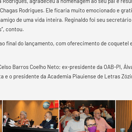
ra Rodrigues, agradeceu a homenagem ao seu pai e resum
 Chagas Rodrigues. Ele ficaria muito emocionado e gra
 amigo de uma vida inteira. Reginaldo foi seu secretário
”, contou.
ao final do lançamento, com oferecimento de coquetel e
lso Barros Coelho Neto; ex-presidente da OAB-PI, Álvar
sta e o presidente da Academia Piauiense de Letras Zóz