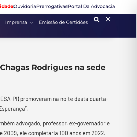
idade
Ouvidoria
Prerrogativas
Portal Da Advocacia
Imprensa
Emissão de Certidões
e Chagas Rodrigues na sede
 (ESA-PI) promoveram na noite desta quarta-
 Esperança”.
também advogado, professor, ex-governador e
de 2009, ele completaria 100 anos em 2022.