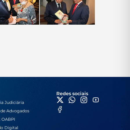
Redes sociais
ia Judiciária
 de Advogados
k OABPI
do Digital