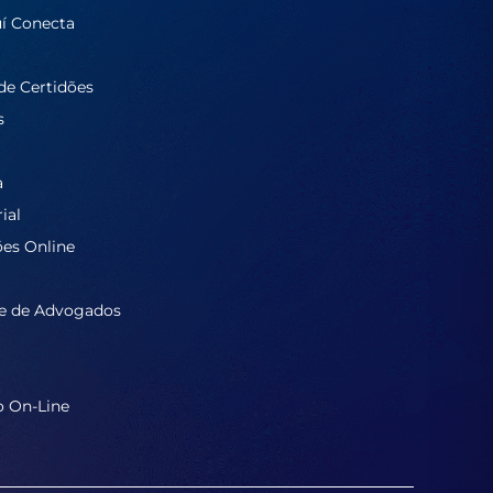
í Conecta
de Certidões
s
a
ial
ões Online
e de Advogados
o On-Line