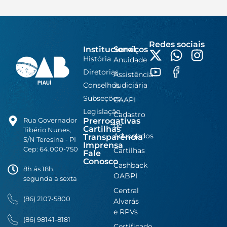
Redes sociais
Institucional
Serviços
História
Anuidade
Diretorias
Assistência
Conselhos
Judiciária
Subseções
CAAPI
Legislação
Cadastro
Prerrogativas
Rua Governador
de
Cartilhas
Tibério Nunes,
Advogados
Transparência
S/N Teresina - PI
Imprensa
Cep: 64.000-750
Cartilhas
Fale
Conosco
Cashback
8h ás 18h,
OABPI
segunda a sexta
Central
(86) 2107-5800
Alvarás
e RPVs
(86) 98141-8181
Certificado