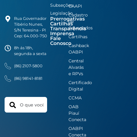
Subseções
CAAPI
Legislação
Cadastro
Prerrogativas
Rua Governador
de
Cartilhas
Tibério Nunes,
Advogados
Transparência
S/N Teresina - PI
Imprensa
Cep: 64.000-750
Cartilhas
Fale
Conosco
Cashback
8h ás 18h,
OABPI
segunda a sexta
Central
(86) 2107-5800
Alvarás
e RPVs
(86) 98141-8181
Certificado
Digital
CCMA
Search
OAB
Piauí
Conecta
OABPI
Conecta