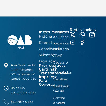
Redes sociais
Institucional
Serviços
História
Anuidade
Diretorias
Assistência
Conselhos
Judiciária
Subseções
CAAPI
Legislação
Cadastro
Prerrogativas
Rua Governador
de
Cartilhas
Tibério Nunes,
Advogados
Transparência
S/N Teresina - PI
Imprensa
Cep: 64.000-750
Cartilhas
Fale
Conosco
Cashback
8h ás 18h,
OABPI
segunda a sexta
Central
(86) 2107-5800
Alvarás