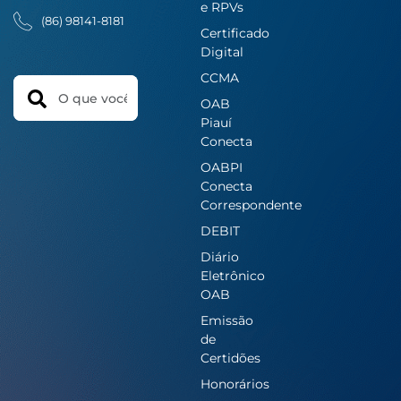
e RPVs
(86) 98141-8181
Certificado
Digital
CCMA
Search
OAB
Piauí
Conecta
OABPI
Conecta
Correspondente
DEBIT
Diário
Eletrônico
OAB
Emissão
de
Certidões
Honorários