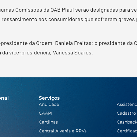
lgumas Comissões da OAB Piaui serão designadas para ver
ara ressarcimento aos consumidores que sofreram graves 
-presidente da Ordem, Daniela Freitas; o presidente da 
 da vice-presidência, Vanessa Soares.
onal
Serviços
Anuidade
Assistênc
CAAPI
Cadastro
Cartilhas
Cashbac
Central Alvarás e RPVs
Certifica