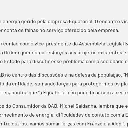
 energia gerido pela empresa Equatorial. O encontro vi
or conta de falhas no serviço oferecido pela empresa.
em reunião com o vice-presidente da Assembleia Legislativ
 a Ordem quer somar esforços aos projetos existentes e 
do Estado para discutir esse problema com a sociedade e
AB no centro das discussões e na defesa da população. 
io da entidade, somando forças para protegermos os pi
es, pontua que “a Equatorial não pode ficar com a cert
tos do Consumidor da OAB, Michel Saldanha, lembra que 
rnecimento de energia, dificuldades de contato com a Eq
tre outros. Vamos somar forças com Franzé e a Alepi”,