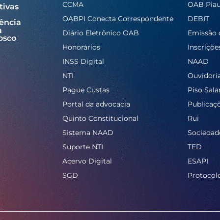
CCMA
OAB Piau
tivas
OABPI Conecta Correspondente
DEBIT
ência
a
Diário Eletrônico OAB
Emissão 
osco
Honorários
Inscriçõe
INSS Digital
NAAD
NTI
Ouvidori
Pague Custas
Piso Salar
Portal da advocacia
Publicaç
Quinto Constitucional
Rui
Sistema NAAD
Sociedad
Suporte NTI
TED
Acervo Digital
ESAPI
SGD
Protocol