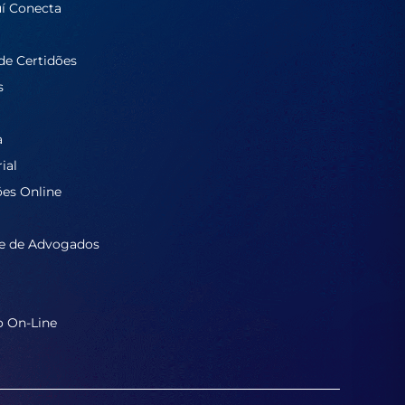
í Conecta
de Certidões
s
a
ial
ões Online
e de Advogados
o On-Line