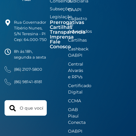
Conselhos
Judiciária
Subseções
CAAPI
Legislação
Cadastro
Prerrogativas
Rua Governador
de
Cartilhas
Tibério Nunes,
Advogados
Transparência
S/N Teresina - PI
Imprensa
Cep: 64.000-750
Cartilhas
Fale
Conosco
Cashback
8h ás 18h,
OABPI
segunda a sexta
Central
(86) 2107-5800
Alvarás
e RPVs
(86) 98141-8181
Certificado
Digital
CCMA
Search
OAB
Piauí
Conecta
OABPI