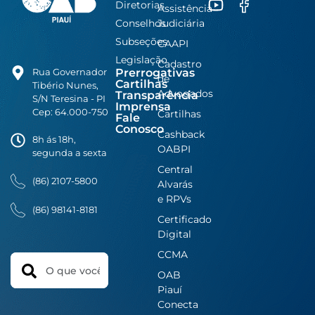
Diretorias
Assistência
Conselhos
Judiciária
Subseções
CAAPI
Legislação
Cadastro
Prerrogativas
Rua Governador
de
Cartilhas
Tibério Nunes,
Advogados
Transparência
S/N Teresina - PI
Imprensa
Cep: 64.000-750
Cartilhas
Fale
Conosco
Cashback
8h ás 18h,
OABPI
segunda a sexta
Central
(86) 2107-5800
Alvarás
e RPVs
(86) 98141-8181
Certificado
Digital
CCMA
Search
OAB
Piauí
Conecta