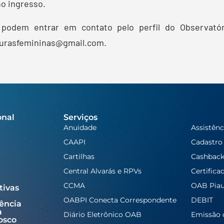
no ingresso.
 podem entrar em contato pelo perfil do Observató
aturasfemininas@gmail.com.
onal
Serviços
Anuidade
Assistênc
CAAPI
Cadastro
Cartilhas
Cashbac
Central Alvarás e RPVs
Certifica
CCMA
OAB Piau
tivas
OABPI Conecta Correspondente
DEBIT
ência
a
Diário Eletrônico OAB
Emissão 
osco