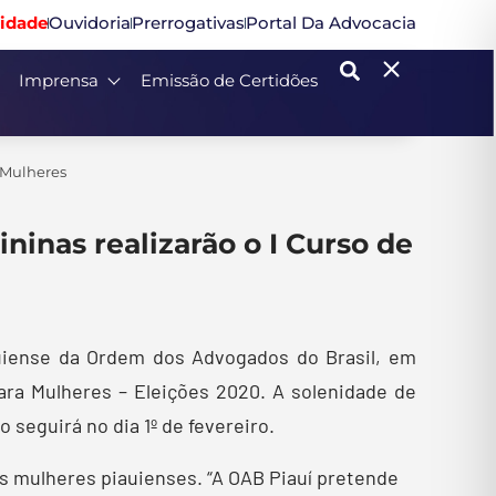
idade
Ouvidoria
Prerrogativas
Portal Da Advocacia
Imprensa
Emissão de Certidões
 Mulheres
ninas realizarão o I Curso de
auiense da Ordem dos Advogados do Brasil, em
ara Mulheres – Eleições 2020. A solenidade de
o seguirá no dia 1º de fevereiro.
as mulheres piauienses. “A OAB Piauí pretende