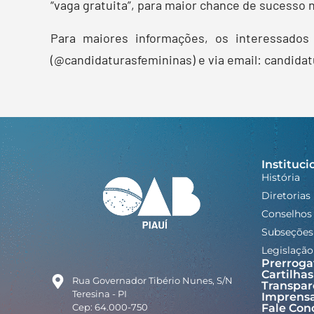
“vaga gratuita”, para maior chance de sucesso 
Para maiores informações, os interessados
(@candidaturasfemininas) e via email: candid
Instituci
História
Diretorias
Conselhos
Subseções
Legislação
Prerroga
Cartilhas
Rua Governador Tibério Nunes, S/N
Transpar
Teresina - PI
Imprens
Cep: 64.000-750
Fale Con