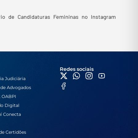
rio de Candidaturas Femininas no Instagram
Redes sociais
ia Judiciária
 de Advogados
k OABPI
do Digital
í Conecta
de Certidões