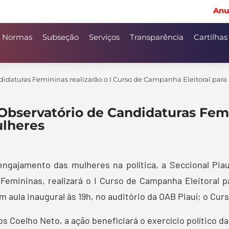
Anu
Normas
Subseção
Serviços
Transparência
Cartilhas
didaturas Femininas realizarão o I Curso de Campanha Eleitoral para
Observatório de Candidaturas Femi
ulheres
ngajamento das mulheres na política, a Seccional Pi
Femininas, realizará o I Curso de Campanha Eleitoral p
m aula inaugural às 19h, no auditório da OAB Piauí; o Curs
s Coelho Neto, a ação beneficiará o exercício político d