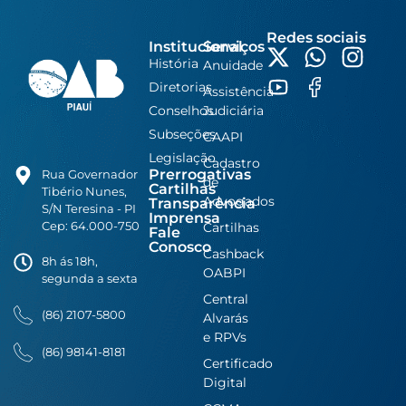
Redes sociais
Institucional
Serviços
História
Anuidade
Diretorias
Assistência
Conselhos
Judiciária
Subseções
CAAPI
Legislação
Cadastro
Prerrogativas
Rua Governador
de
Cartilhas
Tibério Nunes,
Advogados
Transparência
S/N Teresina - PI
Imprensa
Cep: 64.000-750
Cartilhas
Fale
Conosco
Cashback
8h ás 18h,
OABPI
segunda a sexta
Central
(86) 2107-5800
Alvarás
e RPVs
(86) 98141-8181
Certificado
Digital