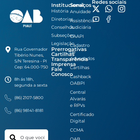
Redes sociais
Institucional
Serviços
História
Anuidade
Diretorias
Assistência
Conselhos
Judiciária
Subseções
CAAPI
Legislação
Cadastro
Prerrogativas
Rua Governador
de
Cartilhas
Tibério Nunes,
Advogados
Transparência
S/N Teresina - PI
Imprensa
Cep: 64.000-750
Cartilhas
Fale
Conosco
Cashback
8h ás 18h,
OABPI
segunda a sexta
Central
(86) 2107-5800
Alvarás
e RPVs
(86) 98141-8181
Certificado
Digital
CCMA
Search
OAB