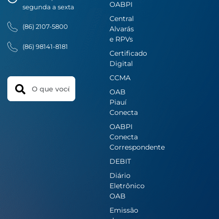
OABPI
segunda a sexta
Central
(86) 2107-5800
Alvarás
e RPVs
(86) 98141-8181
Certificado
Digital
CCMA
Search
OAB
Piauí
Conecta
OABPI
Conecta
Correspondente
DEBIT
Diário
Eletrônico
OAB
Emissão