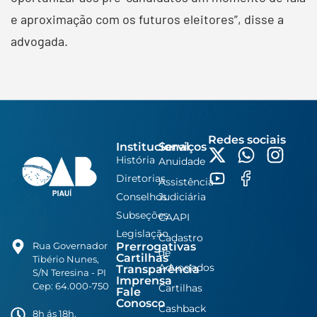
e aproximação com os futuros eleitores”, disse a
advogada.
Redes sociais
Institucional
Serviços
História
Anuidade
Diretorias
Assistência
Conselhos
Judiciária
Subseções
CAAPI
Legislação
Cadastro
Prerrogativas
Rua Governador
de
Cartilhas
Tibério Nunes,
Advogados
Transparência
S/N Teresina - PI
Imprensa
Cep: 64.000-750
Cartilhas
Fale
Conosco
Cashback
8h ás 18h,