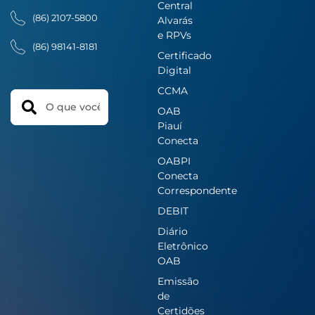
Central
(86) 2107-5800
Alvarás
e RPVs
(86) 98141-8181
Certificado
Digital
CCMA
Search
OAB
Piauí
Conecta
OABPI
Conecta
Correspondente
DEBIT
Diário
Eletrônico
OAB
Emissão
de
Certidões