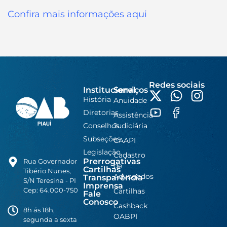
Confira mais informações aqui
Redes sociais
Institucional
Serviços
História
Anuidade
Diretorias
Assistência
Conselhos
Judiciária
Subseções
CAAPI
Legislação
Cadastro
Prerrogativas
Rua Governador
de
Cartilhas
Tibério Nunes,
Advogados
Transparência
S/N Teresina - PI
Imprensa
Cep: 64.000-750
Cartilhas
Fale
Conosco
Cashback
8h ás 18h,
OABPI
segunda a sexta