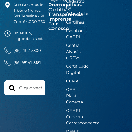
Cadastro
Prerrogativas
Rua Governador
de
Cartilhas
Tibério Nunes,
Advogados
Transparência
S/N Teresina - PI
Imprensa
Cep: 64.000-750
Cartilhas
Fale
Conosco
Cashback
8h ás 18h,
OABPI
segunda a sexta
Central
(86) 2107-5800
Alvarás
e RPVs
(86) 98141-8181
Certificado
Digital
CCMA
Search
OAB
Piauí
Conecta
OABPI
Conecta
Correspondente
DEBIT