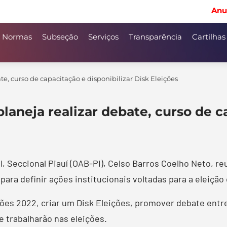
Anu
Normas
Subseção
Serviços
Transparência
Cartilhas
te, curso de capacitação e disponibilizar Disk Eleições
laneja realizar debate, curso de c
 Seccional Piauí (OAB-PI), Celso Barros Coelho Neto, re
ara definir ações institucionais voltadas para a eleição
eições 2022, criar um Disk Eleições, promover debate ent
 trabalharão nas eleições.