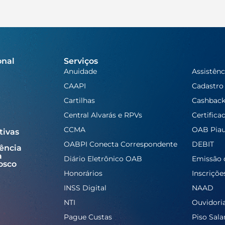
onal
Serviços
Anuidade
Assistênc
CAAPI
Cadastro
Cartilhas
Cashbac
Central Alvarás e RPVs
Certifica
CCMA
OAB Piau
tivas
OABPI Conecta Correspondente
DEBIT
ência
a
Diário Eletrônico OAB
Emissão 
osco
Honorários
Inscriçõe
INSS Digital
NAAD
NTI
Ouvidori
Pague Custas
Piso Salar