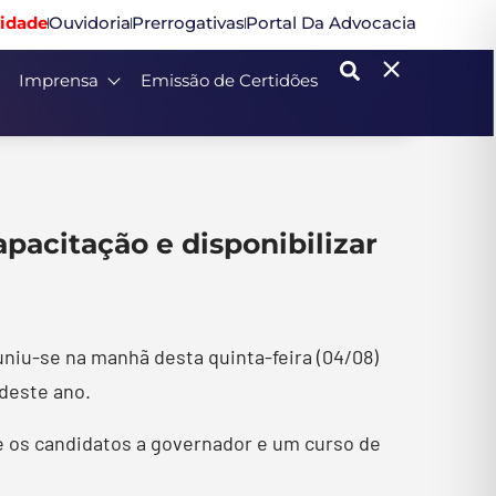
idade
Ouvidoria
Prerrogativas
Portal Da Advocacia
Imprensa
Emissão de Certidões
apacitação e disponibilizar
uniu-se na manhã desta quinta-feira (04/08)
 deste ano.
re os candidatos a governador e um curso de