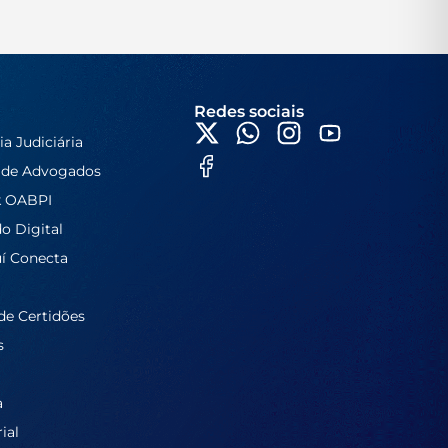
Redes sociais
ia Judiciária
 de Advogados
k OABPI
do Digital
í Conecta
de Certidões
s
a
ial