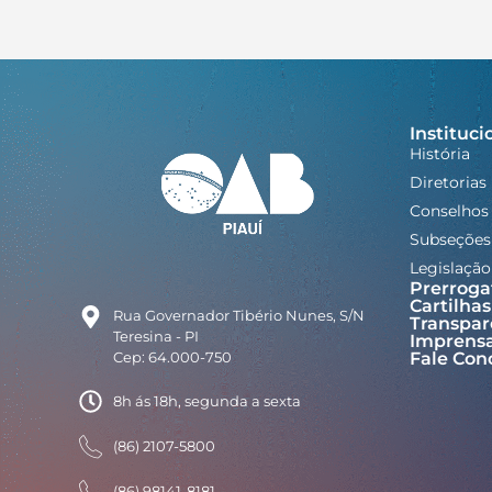
Instituci
História
Diretorias
Conselhos
Subseções
Legislação
Prerroga
Cartilhas
Rua Governador Tibério Nunes, S/N
Transpar
Teresina - PI
Imprens
Cep: 64.000-750
Fale Con
8h ás 18h, segunda a sexta
(86) 2107-5800
(86) 98141-8181