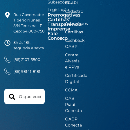
Subseções
CAAPI
Legislação
Cadastro
Prerrogativas
Rua Governador
de
Cartilhas
Tibério Nunes,
Advogados
Transparência
S/N Teresina - PI
Imprensa
Cep: 64.000-750
Cartilhas
Fale
Conosco
Cashback
8h ás 18h,
OABPI
segunda a sexta
Central
(86) 2107-5800
Alvarás
e RPVs
(86) 98141-8181
Certificado
Digital
CCMA
Search
OAB
Piauí
Conecta
OABPI
Conecta