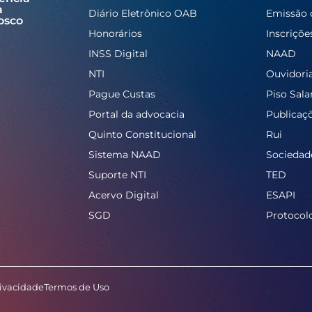
a
Diário Eletrônico OAB
Emissão 
osco
Honorários
Inscriçõe
INSS Digital
NAAD
NTI
Ouvidori
Pague Custas
Piso Salar
Portal da advocacia
Publicaç
Quinto Constitucional
Rui
Sistema NAAD
Sociedad
Suporte NTI
TED
Acervo Digital
ESAPI
SGD
Protocol
rivacidade
Termos de Uso