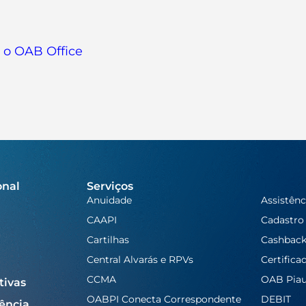
e o OAB Office
onal
Serviços
Anuidade
Assistênc
CAAPI
Cadastro
Cartilhas
Cashbac
Central Alvarás e RPVs
Certifica
CCMA
OAB Piau
tivas
OABPI Conecta Correspondente
DEBIT
ência