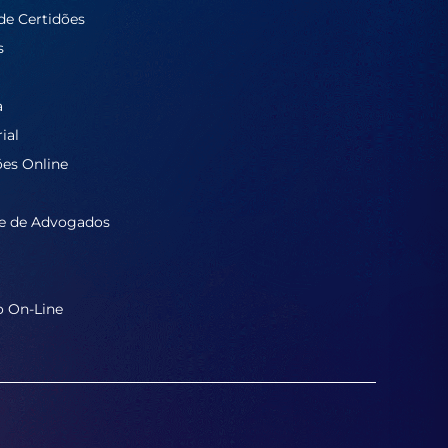
de Certidões
s
a
ial
ões Online
e de Advogados
o On-Line