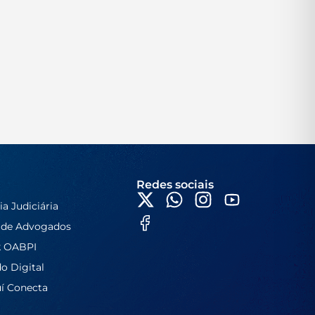
Redes sociais
ia Judiciária
 de Advogados
k OABPI
do Digital
í Conecta