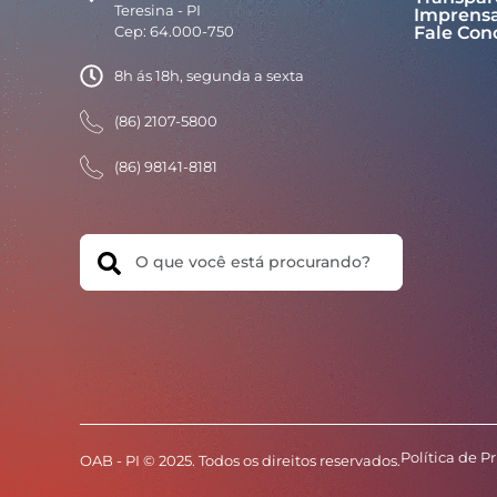
Teresina - PI
Imprens
Cep: 64.000-750
Fale Con
8h ás 18h, segunda a sexta
(86) 2107-5800
(86) 98141-8181
Search
Política de P
OAB - PI © 2025. Todos os direitos reservados.